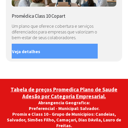
Promédica Class 10 Copart
Um plano que oferece cobertura e serviços
diferenciados para empresas que valorizam o
bem-estar de seus colaboradores.
Veja detalhes
Tabela de preços Promedica Plano de Saude
Adesão por Categoria Empresarial.
Abrangencia Geografica:
Preferencial - Municipal: Salvador.
Promix e Class 10 - Grupo de Municipios: Candeias,
Salvador, Simões Filho, Camaçari, Dias DAvila, Lauro de
Freitas.