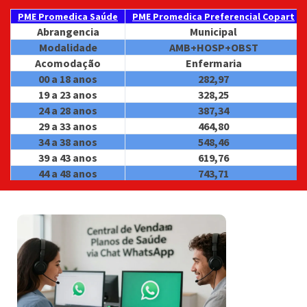
PME Promedica Saúde
PME Promedica Preferencial Copart
Abrangencia
Municipal
Modalidade
AMB+HOSP+OBST
Acomodação
Enfermaria
00 a 18 anos
282,97
19 a 23 anos
328,25
24 a 28 anos
387,34
29 a 33 anos
464,80
34 a 38 anos
548,46
39 a 43 anos
619,76
44 a 48 anos
743,71
49 a 53 anos
873,86
54 a 58 anos
1.136,03
59 anos ou +
1.692,67
Coparticipativo
Coparticipativo
VALIDADE
30/04/2027