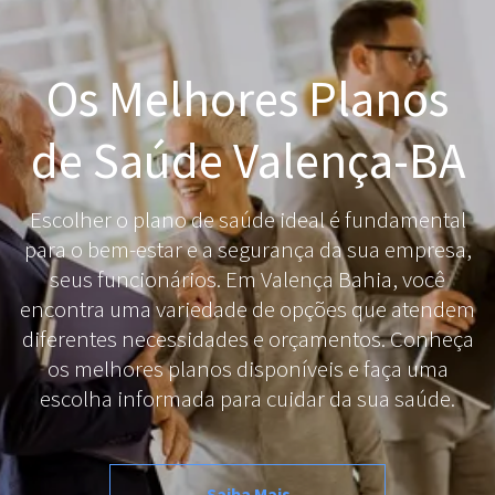
Modalidade Compulsoria
CNPJ LTDA 03 a 29 
Validade
06/2026
Os Melhores Planos
de Saúde Valença-BA
Escolher o plano de saúde ideal é fundamental
para o bem-estar e a segurança da sua empresa,
seus funcionários. Em Valença Bahia, você
encontra uma variedade de opções que atendem
diferentes necessidades e orçamentos. Conheça
os melhores planos disponíveis e faça uma
escolha informada para cuidar da sua saúde.
Saiba Mais