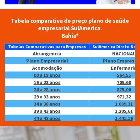
Tabela comparativa de preço plano de saúde
empresarial SulAmerica.
Bahia*
Tabelas Comparativas para Empresas
SulAmerica Direto Naci
Abrangencia
NACIONAL
Plano Empresarial
Plano Empresari
Acomodação
Enfermaria
00 a 18 anos
564,55
19 a 23 anos
705,68
24 a 28 anos
875,06
29 a 33 anos
971,32
34 a 38 anos
1.039,31
39 a 43 anos
1.205,61
44 a 48 anos
1.441,19
49 a 53 anos
1.689,08
54 a 58 anos
2.010,86
59 anos ou +
3.387,30