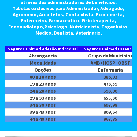
atraves das administradoras de beneficios.
Tabelas exclusivas para Administrador, Advogado,
Agronomo, Arquitetos, Contabilista, Economista,
Enfermeiro, Farmaceutico, Fisioterapeuta,
Fonoaudiologo,Psicologo, Nutricionista, Engenheiro,
Medico, Dentista, Veterinario.
Seguros Unimed Adesão Individual
Seguros Unimed Essencial
Abrangencia
Grupo de Municipios
Modalidade
AMB+HOSP+OBST
Opções
Enfermaria
00 a 18 anos
386,93
19 a 23 anos
473,59
24 a 28 anos
593,00
29 a 33 anos
655,30
34 a 38 anos
697,98
39 a 43 anos
809,64
44 a 48 anos
967,85
49 a 53 anos
1.160,76
54 a 58 anos
1.378,09