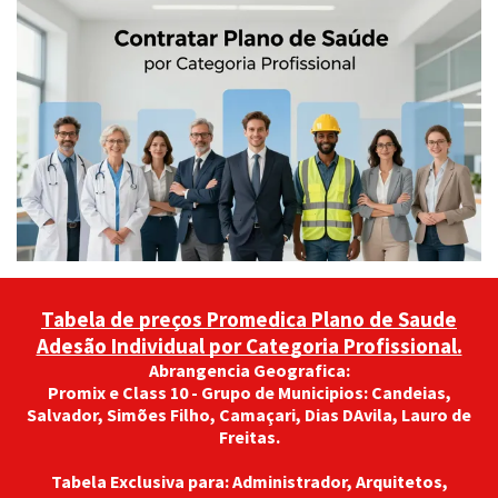
59 anos ou +
2.321,47
Modalidade
Adesão Individual
VALIDADE
08/2026
Tabela de preços Promedica Plano de Saude
Adesão Individual por Categoria Profissional.
Abrangencia Geografica:
Promix e Class 10 - Grupo de Municipios: Candeias,
Salvador, Simões Filho, Camaçari, Dias DAvila, Lauro de
Freitas.
Tabela Exclusiva para: Administrador, Arquitetos,