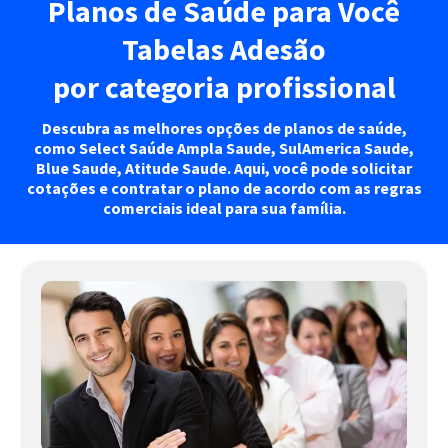
Planos de Saúde para Você
Tabelas Adesão
por categoria profissional
Descubra as melhores opções de planos de saúde,
como Select Saúde Ampla Saude, SulAmerica Saude,
Blue Saude, Atitude Saude. Aqui, você pode solicitar
cotações e contratar o plano de acordo com as regras
comerciais ideal para sua família.