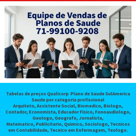
49 a 53 anos
935,76
1.13
54 a 58 anos
1.216,50
1.47
59 anos ou +
1.812,59
2.19
Coparticipativo
Coparticipativo
Copartic
VALIDADE
30/04/2027
30/04
Tabelas de preços Qualicorp Plano de Saude SulAmerica
Saude por categoria profissional
Arquiteto, Assistente Social, Biomedico, Biologo,
Contador, Economista, Educador Fisico, Fonoaudiologo,
Geologo, Geografo, Jornalista,
Matematico, Publicitario, Quimico, Sociologo, Tecnicos
em Contabilidade, Tecnico em Enfermagem, Teologo.