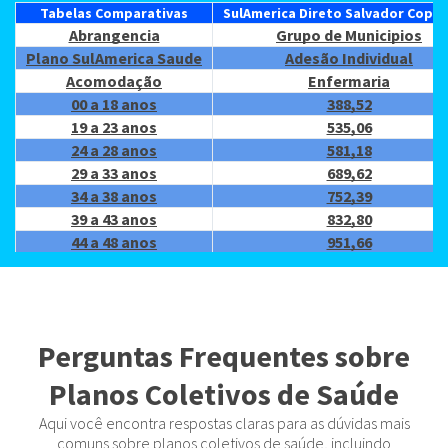
Tabelas Comparativas
SulAmerica Direto Salvador Copar
Abrangencia
Grupo de Municipios
Plano SulAmerica Saude
Adesão Individual
Acomodação
Enfermaria
00 a 18 anos
388,52
19 a 23 anos
535,06
24 a 28 anos
581,18
29 a 33 anos
689,62
34 a 38 anos
752,39
39 a 43 anos
832,80
44 a 48 anos
951,66
49 a 53 anos
1.170,46
54 a 58 anos
1.457,32
59 anos ou +
2.330,92
Reajuste
05/2027
Perguntas Frequentes sobre
Planos Coletivos de Saúde
Aqui você encontra respostas claras para as dúvidas mais
comuns sobre planos coletivos de saúde, incluindo