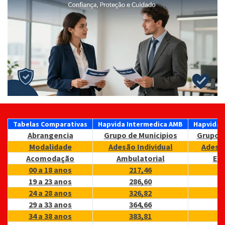
VALIDADE
31/07/2026
31/07
Tabelas Comparativas
Hapvida Intermedica AMB
Hapvida 
Abrangencia
Grupo de Municipios
Grupo d
Modalidade
Adesão Individual
Adesão
Acomodação
Ambulatorial
En
00 a 18 anos
217,46
19 a 23 anos
286,60
24 a 28 anos
326,82
29 a 33 anos
364,66
34 a 38 anos
383,81