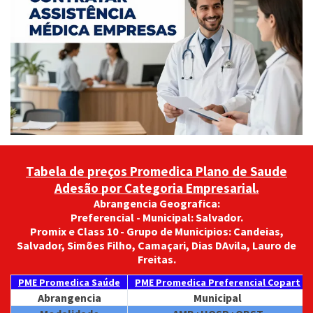
Coparticipativo
Coparticipativo
Validade
02/2027
Tabela de preços Promedica Plano de Saude
Adesão por Categoria Empresarial.
Abrangencia Geografica:
Preferencial - Municipal: Salvador.
Promix e Class 10 - Grupo de Municipios: Candeias,
Salvador, Simões Filho, Camaçari, Dias DAvila, Lauro de
Freitas.
PME Promedica Saúde
PME Promedica Preferencial Copart
Abrangencia
Municipal