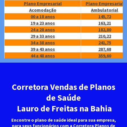
Plano Empresarial
Plano Empresarial
Acomodação
Ambulatorial
00 a 18 anos
145,72
19 a 23 anos
163,21
24 a 28 anos
182,80
29 a 33 anos
210,22
34 a 38 anos
241,75
39 a 43 anos
287,68
44 a 48 anos
359,60
49 a 53 anos
449,50
54 a 58 anos
764,15
59 anos ou +
855,85
Validade
30/06/2026
Corretora Vendas de Planos
de Saúde
Lauro de Freitas na Bahia
Encontre o plano de saúde ideal para sua empresa,
para seus funcionários com a Corretora Planos de