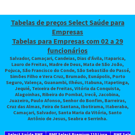
Tabelas de preços Select Saúde para
Empresas
Tabelas para Empresas com 02 a 29
funcionários
Salvador, Camaçari, Candeias, Dias d’Ávila, Itaparica,
Lauro de Freitas, Madre de Deus, Mata de São João,
Pojuca, São Francisco do Conde, São Sebastião do Passé,
Simões Filho e Vera Cruz, Brumado, Eunápolis, Porto
Seguro, Valença, Guanambi, Ilhéus, Itabuna, Itapetinga,
Jequié, Teixeira de Freitas, Vitória da Conquista,
Alagoinhas, Ribeira do Pombal, Irecê, Jacobina,
Juazeiro, Paulo Afonso, Senhor do Bonfim, Barreiras,
Cruz das Almas, Feira de Santana, Ibotirama, Itaberaba,
Camaçari, Salvador, Santa Maria da Vitória, Santo
Antônio de Jesus, Seabra e Serrinha.
Select Saúde PME
PME Select Premium 110 Livre
PME Select