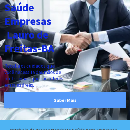
Saúde
Empresas
Lauro de
Freitas-BA
Receba os cuidados que
você necessita das mãos de
profissionais
que são líderes
em suas áreas.
Saber Mais