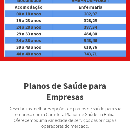
Modalidade
AMB+HOSP+OBST
Acomodação
Enfermaria
00 a 18 anos
282,97
19 a 23 anos
328,25
24 a 28 anos
387,34
29 a 33 anos
464,80
34 a 38 anos
548,46
39 a 43 anos
619,76
44 a 48 anos
743,71
49 a 53 anos
873,86
54 a 58 anos
1.136,03
59 anos ou +
1.692,67
Coparticipativo
Coparticipativo
Planos de Saúde para
VALIDADE
30/04/2027
Empresas
Descubra as melhores opções de planos de saúde para sua
empresa com a Corretora Planos de Saúde na Bahia.
Oferecemos uma variedade de serviços das principais
operadoras do mercado.