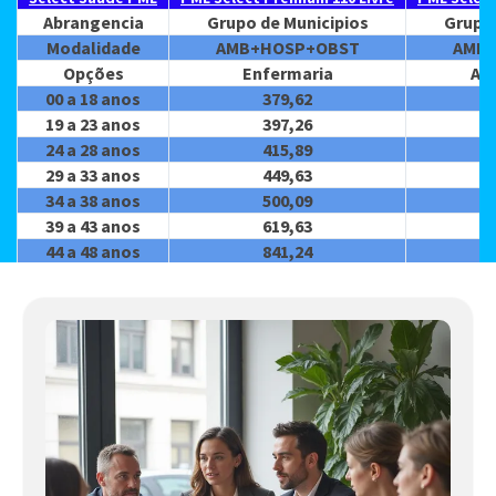
Abrangencia
Grupo de Municipios
Grupo 
Modalidade
AMB+HOSP+OBST
AMB
Opções
Enfermaria
Ap
00 a 18 anos
379,62
19 a 23 anos
397,26
24 a 28 anos
415,89
29 a 33 anos
449,63
34 a 38 anos
500,09
39 a 43 anos
619,63
44 a 48 anos
841,24
49 a 53 anos
1.023,00
54 a 58 anos
1.354,97
59 anos ou +
1.864,07
Modalidade
Coparticipativo
Copa
VALIDADE
30/07/2026
3
Contratação
01 pessoas
0