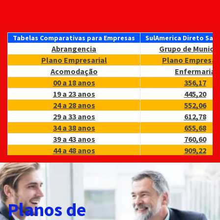
Tabelas Comparativas para Empresas
SulAmerica Direto Sal
Abrangencia
Grupo de Municip
Plano Empresarial
Plano Empresar
Acomodação
Enfermaria
00 a 18 anos
356,17
19 a 23 anos
445,20
24 a 28 anos
552,06
29 a 33 anos
612,78
34 a 38 anos
655,68
39 a 43 anos
760,60
44 a 48 anos
909,22
49 a 53 anos
1.065,61
54 a 58 anos
1.268,61
59 anos ou +
2.136,99
Modalidade Compulsoria
CNPJ LTDA 03 a 29 
Planos de
Validade
06/2026