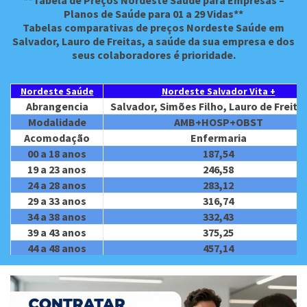
**Tabela de Preços Nordeste Saúde para Empresas –
Planos de Saúde para 01 a 29 Vidas**
Tabelas comparativas de preços Nordeste Saúde em
Salvador, Lauro de Freitas, a saúde da sua empresa e dos
seus colaboradores é prioridade.
Nordeste Saúde
Nordeste Salvador Vita +
Abrangencia
Salvador, Simões Filho, Lauro de Freita
Modalidade
AMB+HOSP+OBST
Acomodação
Enfermaria
00 a 18 anos
187,54
19 a 23 anos
246,58
24 a 28 anos
283,12
29 a 33 anos
316,74
34 a 38 anos
332,43
39 a 43 anos
375,25
44 a 48 anos
457,14
49 a 53 anos
629,72
54 a 58 anos
849,08
59 anos ou +
1.102,92